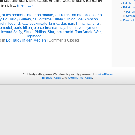
d fast alle Stars sind dabei.
Erfahrt, welche Stars Ed Hardy
Ed Hard
sie sich …
(mehr …)
Ed Hard
Parfu
,
blues brothers
,
brandon molale
,
C-Promis
,
da brat
,
deal or no
Schuh
y
,
Ed Hardy Gallery
,
hall of fame
,
Hilary Clinton Joe Simpson
Psychol
,
john legend
,
kate beckinsale
,
kim kardashian
,
lil mama
,
lungi
,
opmodel
,
paris hilton
,
pierce brosnan
,
raja bell
,
raven symone
,
Howard Shifty
,
ShuanPhilips
,
Star
,
tom arnold
,
Tom Arnold Wer
,
Topmodel
d in
Ed Hardy in den Medien
|
Comments Closed
Ed Hardy - die ganze Wahrheit is proudly powered by
WordPress
Entries (RSS)
and
Comments (RSS)
.