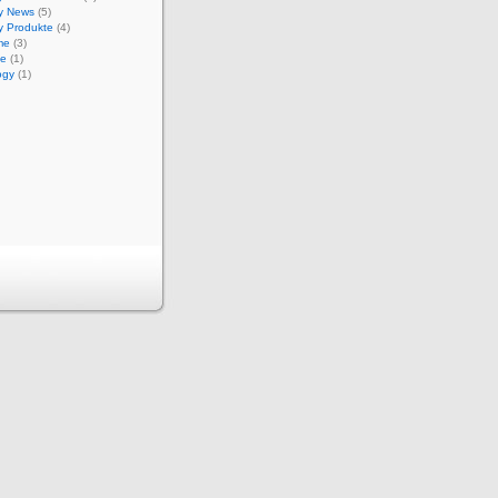
y News
(5)
y Produkte
(4)
me
(3)
e
(1)
ogy
(1)