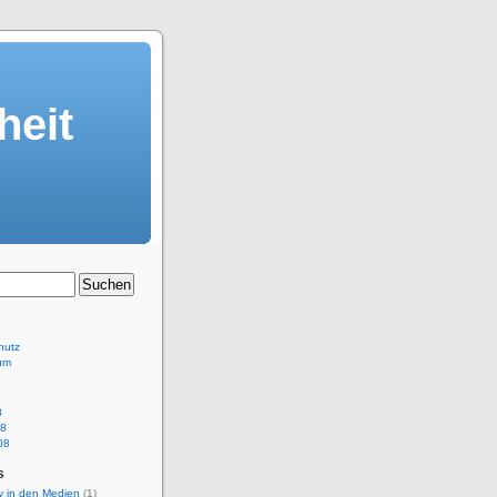
heit
hutz
um
8
08
08
s
y in den Medien
(1)