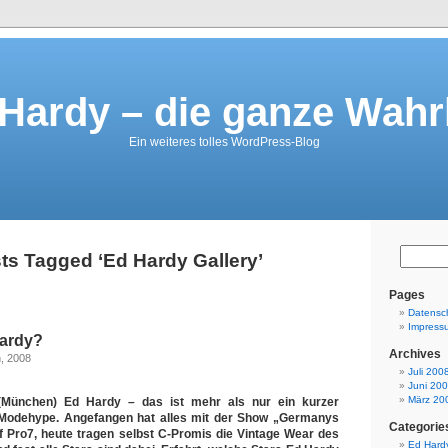
Hardy – die ganze Wahr
Ein weiteres tolles WordPress-Blog
ts Tagged ‘Ed Hardy Gallery’
Pages
Datensc
Impress
Hardy?
Archives
, 2008
Juli 200
Juni 20
März 20
(München) Ed Hardy – das ist mehr als nur ein kurzer
Modehype. Angefangen hat alles mit der Show „Germanys
Categorie
 Pro7, heute tragen selbst C-Promis die Vintage Wear des
Ed Hard