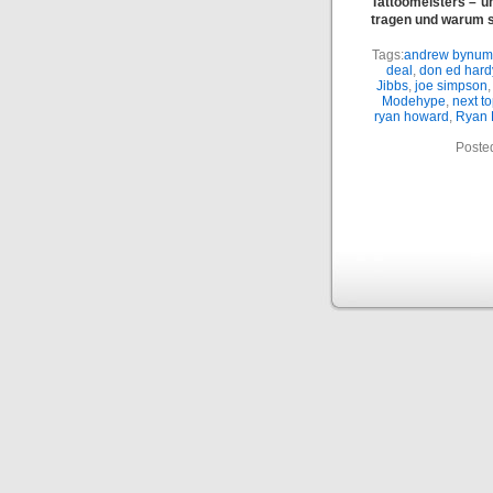
Tattoomeisters – un
tragen und warum 
Tags:
andrew bynum
deal
,
don ed hard
Jibbs
,
joe simpson
Modehype
,
next t
ryan howard
,
Ryan 
Poste