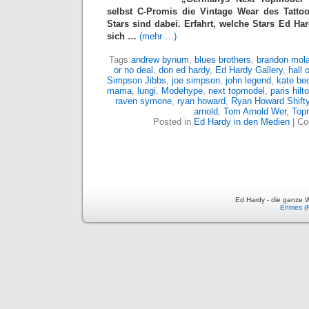
selbst C-Promis die Vintage Wear des Tattoo
Stars sind dabei.
Erfahrt, welche Stars Ed Ha
sich …
(mehr …)
Tags:
andrew bynum
,
blues brothers
,
brandon mola
or no deal
,
don ed hardy
,
Ed Hardy Gallery
,
hall 
Simpson Jibbs
,
joe simpson
,
john legend
,
kate be
mama
,
lungi
,
Modehype
,
next topmodel
,
paris hilt
raven symone
,
ryan howard
,
Ryan Howard Shift
arnold
,
Tom Arnold Wer
,
Top
Posted in
Ed Hardy in den Medien
|
Co
Ed Hardy - die ganze W
Entries 