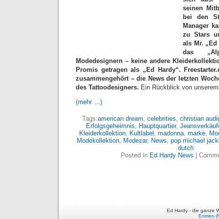
seinen Mit
bei den S
Manager ka
zu Stars u
als Mr. „Ed
das „Alp
Modedesignern – keine andere Kleiderkollektio
Promis getragen als „Ed Hardy“. Freestarte
zusammengehört – die News der letzten Woch
des Tattoodesigners.
Ein Rückblick von unserem 
(mehr …)
Tags:
american dream
,
celebrities
,
christian audi
Erfolgsgeheimnis
,
Hauptquartier
,
Jeansverkäuf
Kleiderkollektion
,
Kultlabel
,
madonna
,
marke
,
Mo
Modekollektion
,
Modezar
,
News
,
pop michael jac
dutch
Posted in
Ed Hardy News
|
Comme
Ed Hardy - die ganze W
Entries 