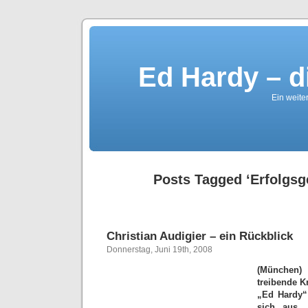
Ed Hardy – d
Ein weite
Posts Tagged ‘Erfolgsg
Christian Audigier – ein Rückblick
Donnerstag, Juni 19th, 2008
(München)
treibende K
„Ed Hardy“
sich aus. 