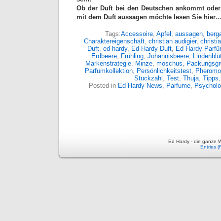
Ob der Duft bei den Deutschen ankommt oder
mit dem Duft aussagen möchte lesen Sie hier
Tags:
Accessoire
,
Apfel
,
aussagen
,
berg
Charaktereigenschaft
,
christian audigier
,
christi
Duft
,
ed hardy
,
Ed Hardy Duft
,
Ed Hardy Parf
Erdbeere
,
Frühling
,
Johannisbeere
,
Lindenblü
Markenstrategie
,
Minze
,
moschus
,
Packungsgr
Parfümkollektion
,
Persönlichkeitstest
,
Pheromo
Stückzahl
,
Test
,
Thuja
,
Tipps
Posted in
Ed Hardy News
,
Parfume
,
Psychol
Ed Hardy - die ganze W
Entries 