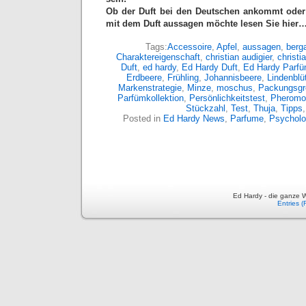
Ob der Duft bei den Deutschen ankommt oder
mit dem Duft aussagen möchte lesen Sie hier
Tags:
Accessoire
,
Apfel
,
aussagen
,
berg
Charaktereigenschaft
,
christian audigier
,
christi
Duft
,
ed hardy
,
Ed Hardy Duft
,
Ed Hardy Parf
Erdbeere
,
Frühling
,
Johannisbeere
,
Lindenblü
Markenstrategie
,
Minze
,
moschus
,
Packungsgr
Parfümkollektion
,
Persönlichkeitstest
,
Pheromo
Stückzahl
,
Test
,
Thuja
,
Tipps
Posted in
Ed Hardy News
,
Parfume
,
Psychol
Ed Hardy - die ganze W
Entries 