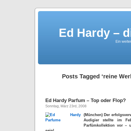
Ed Hardy – d
Ein weite
Posts Tagged ‘reine We
Ed Hardy Parfum – Top oder Flop?
Sonntag, März 23rd, 2008
(München) Der erfolgsver
Audigier stellte im F
Parfümkollektion vor – 
sein!