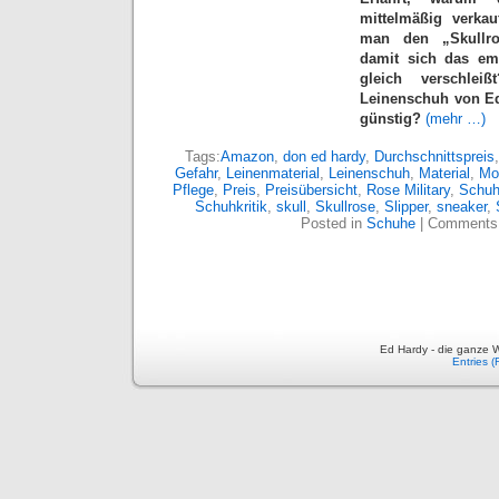
mittelmäßig verkau
man den „Skullros
damit sich das emp
gleich verschleißt
Leinenschuh von Ed
günstig?
(mehr …)
Tags:
Amazon
,
don ed hardy
,
Durchschnittspreis
Gefahr
,
Leinenmaterial
,
Leinenschuh
,
Material
,
Mo
Pflege
,
Preis
,
Preisübersicht
,
Rose Military
,
Schu
Schuhkritik
,
skull
,
Skullrose
,
Slipper
,
sneaker
,
Posted in
Schuhe
|
Comments 
Ed Hardy - die ganze W
Entries 