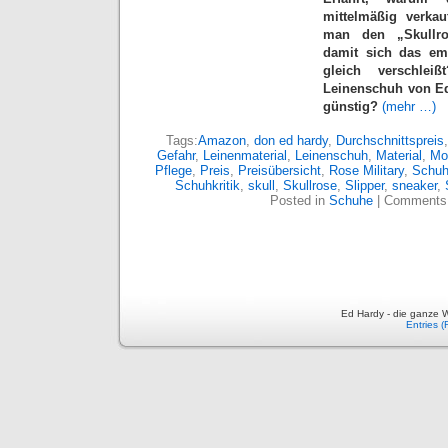
mittelmäßig verkau
man den „Skullros
damit sich das emp
gleich verschleißt
Leinenschuh von Ed
günstig?
(mehr …)
Tags:
Amazon
,
don ed hardy
,
Durchschnittspreis
Gefahr
,
Leinenmaterial
,
Leinenschuh
,
Material
,
Mo
Pflege
,
Preis
,
Preisübersicht
,
Rose Military
,
Schu
Schuhkritik
,
skull
,
Skullrose
,
Slipper
,
sneaker
,
Posted in
Schuhe
|
Comments 
Ed Hardy - die ganze W
Entries 