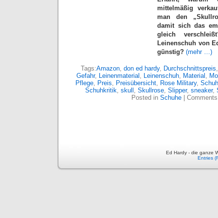
mittelmäßig verkau
man den „Skullros
damit sich das emp
gleich verschleißt
Leinenschuh von Ed
günstig?
(mehr …)
Tags:
Amazon
,
don ed hardy
,
Durchschnittspreis
Gefahr
,
Leinenmaterial
,
Leinenschuh
,
Material
,
Mo
Pflege
,
Preis
,
Preisübersicht
,
Rose Military
,
Schu
Schuhkritik
,
skull
,
Skullrose
,
Slipper
,
sneaker
,
Posted in
Schuhe
|
Comments 
Ed Hardy - die ganze W
Entries 