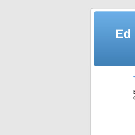
Ed 
«