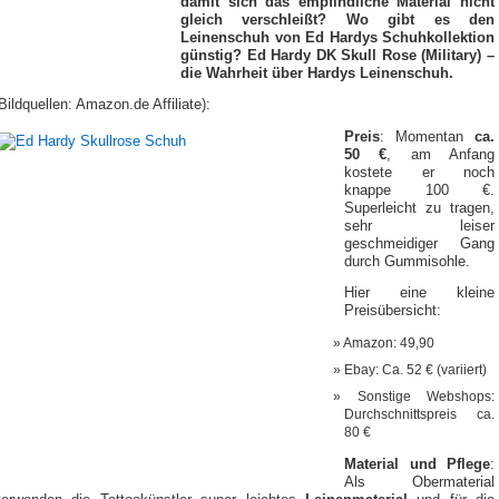
damit sich das empfindliche Material nicht
gleich verschleißt?
Wo gibt es den
Leinenschuh von Ed Hardys Schuhkollektion
günstig?
Ed Hardy DK Skull Rose (Military) –
die Wahrheit über Hardys Leinenschuh.
Bildquellen: Amazon.de Affiliate):
Preis
: Momentan
ca.
50 €
, am Anfang
kostete er noch
knappe 100 €.
Superleicht zu tragen,
sehr leiser
geschmeidiger Gang
durch Gummisohle.
Hier eine kleine
Preisübersicht:
Amazon: 49,90
Ebay: Ca. 52 € (variiert)
Sonstige Webshops:
Durchschnittspreis ca.
80 €
Material und Pflege
:
Als Obermaterial