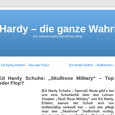
Hardy – die ganze Wahr
Ein weiteres tolles WordPress-Blog
 Ed Hardy Parfum – Top oder Flop?
Ed Hardy Parfüm – Testbericht »
Ed Hardy Schuhe: „Skullrose Military“ – Top
oder Flop?
(Ed Hardy Schuhe – Spezial) Heute gibt’s bei
uns eine Schuhkritik über den Leinen-
Sneaker „Skull Rose Military“ von Ed Hardy.
Erfahrt, warum der Schuh sich nur
mittelmäßig verkauft hat – und wie pflegt
man den „Skullrose“ Stoffschuh richtig,