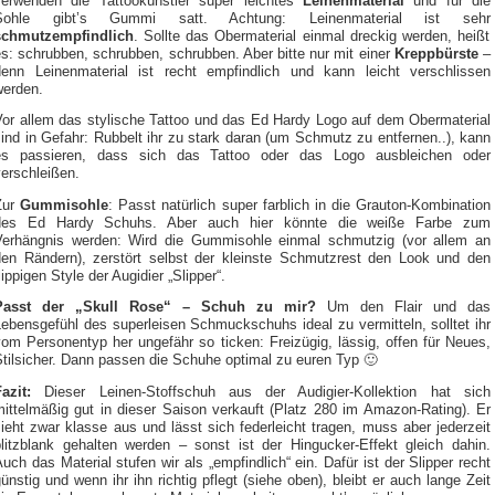
verwenden die Tattookünstler super leichtes
Leinenmaterial
und für die
Sohle gibt’s Gummi satt. Achtung: Leinenmaterial ist sehr
schmutzempfindlich
. Sollte das Obermaterial einmal dreckig werden, heißt
s: schrubben, schrubben, schrubben. Aber bitte nur mit einer
Kreppbürste
–
denn Leinenmaterial ist recht empfindlich und kann leicht verschlissen
werden.
Vor allem das stylische Tattoo und das Ed Hardy Logo auf dem Obermaterial
ind in Gefahr: Rubbelt ihr zu stark daran (um Schmutz zu entfernen..), kann
es passieren, dass sich das Tattoo oder das Logo ausbleichen oder
erschleißen.
Zur
Gummisohle
: Passt natürlich super farblich in die Grauton-Kombination
des Ed Hardy Schuhs. Aber auch hier könnte die weiße Farbe zum
Verhängnis werden: Wird die Gummisohle einmal schmutzig (vor allem an
den Rändern), zerstört selbst der kleinste Schmutzrest den Look und den
lippigen Style der Augidier „Slipper“.
Passt der „Skull Rose“ – Schuh zu mir?
Um den Flair und das
ebensgefühl des superleisen Schmuckschuhs ideal zu vermitteln, solltet ihr
om Personentyp her ungefähr so ticken: Freizügig, lässig, offen für Neues,
tilsicher. Dann passen die Schuhe optimal zu euren Typ 🙂
azit:
Dieser Leinen-Stoffschuh aus der Audigier-Kollektion hat sich
mittelmäßig gut in dieser Saison verkauft (Platz 280 im Amazon-Rating). Er
ieht zwar klasse aus und lässt sich federleicht tragen, muss aber jederzeit
blitzblank gehalten werden – sonst ist der Hingucker-Effekt gleich dahin.
uch das Material stufen wir als „empfindlich“ ein. Dafür ist der Slipper recht
ünstig und wenn ihr ihn richtig pflegt (siehe oben), bleibt er auch lange Zeit