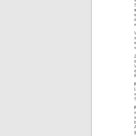
e
s
v
f
L
v
S
F
s
A
g